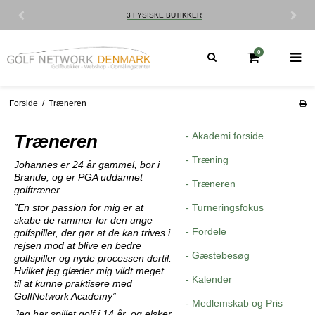
3 FYSISKE BUTIKKER
0
Forside
/
Træneren
- Akademi forside
Træneren
- Træning
Johannes er 24 år gammel, bor i
Brande, og er PGA uddannet
- Træneren
golftræner.
”En stor passion for mig er at
- Turneringsfokus
skabe de rammer for den unge
- Fordele
golfspiller, der gør at de kan
trives i
rejsen mod at blive en bedre
- Gæstebesøg
golfspiller og nyde processen dertil.
Hvilket jeg
glæder mig vildt meget
- Kalender
til at kunne praktisere med
GolfNetwork Academy”
- Medlemskab og Pris
Jeg har spillet golf i 14 år, og elsker