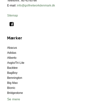
Telefonnr.
:
60 43 65 66
E-mail
:
info@golfnetworkdenmark.dk
Sitemap
Mærker
Abacus
Adidas
Alberto
Axglo/Tri-Lite
Backtee
BagBoy
Bennington
Big Max
Bionic
Bridgestone
Se mere