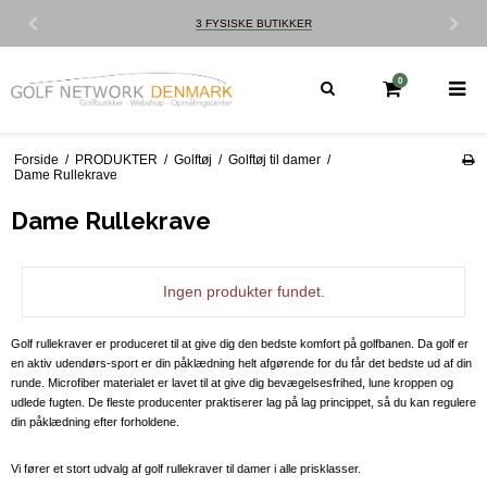
3 FYSISKE BUTIKKER
0
Forside
/
PRODUKTER
/
Golftøj
/
Golftøj til damer
/
Dame Rullekrave
Dame Rullekrave
Ingen produkter fundet.
Golf rullekraver er produceret til at give dig den bedste komfort på golfbanen. Da golf er
en aktiv udendørs-sport er din påklædning helt afgørende for du får det bedste ud af din
runde. Microfiber materialet er lavet til at give dig bevægelsesfrihed, lune kroppen og
udlede fugten. De fleste producenter praktiserer lag på lag princippet, så du kan regulere
din påklædning efter forholdene.
Vi fører et stort udvalg af golf rullekraver til damer i alle prisklasser.