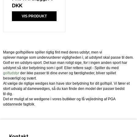
DKK
VIS PRODUKT
Mange golfspillere spiller rigtig fint med deres udstyr, men vi
oplever mange som undervurderer vigtigheden i, at udstyret skal passe til dem.
Golf er en udstyrs-sport. Det kan man roligt sige, for i ingen anden sport har
udstyret så stor betydning som i golf. Eller rettere sagt - Spiller du med
golfudstyr
der ikke passer til dine evner og færdigheder, bliver spillet
besværligt og svært.
At vælge de rigtige wedges kan have stor betydning for dit golfspil. Vi fører et
stort udvalg af damewedges, så du kan finde den model der passer bedst
til dig.
Det er muligt at se wedgene i vores butikker og få vejledning af PGA
uddannede fagfolk.
Kontakt