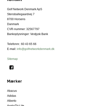
Golf Network Denmark ApS
Stensballegaardvej 7
8700 Horsens
Danmark
CVR-nummer
:
32567797
Bankoplysninger
:
Vestjysk Bank
Telefonnr.
:
60 43 65 66
E-mail
:
info@golfnetworkdenmark.dk
Sitemap
Mærker
Abacus
Adidas
Alberto
Axglo/Tri-Lite