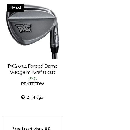
Nyhed
PXG 0311 Forged Dame
Wedge m. Grafitskaft
PXG
PFNTEEDW
2 - 4 uger
Pris fra
1.495,00