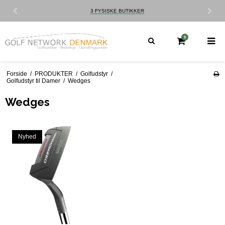
CUSTOM FITTING
0
Forside
/
PRODUKTER
/
Golfudstyr
/
Golfudstyr til Damer
/
Wedges
Wedges
Nyhed