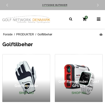
3 FYSISKE BUTIKKER
0
Forside
/
PRODUKTER
/
Golftilbehør
Golftilbehør
Golf Rangefinder / Golf
Golfhandsker
GPS ure
SHOP NU
SHOP NU