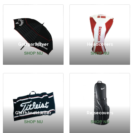
Golfparaplyer
Headcovers
SHOP NU
SHOP NU
Golfhåndklæder
Rejsecovers
SHOP NU
SHOP NU