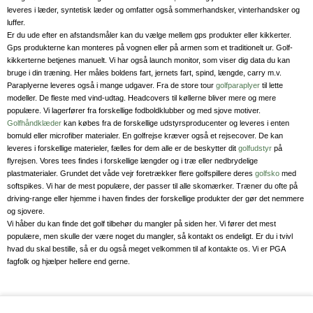
leveres i læder, syntetisk læder og omfatter også sommerhandsker, vinterhandsker og
luffer.
Er du ude efter en afstandsmåler kan du vælge mellem gps produkter eller kikkerter.
Gps produkterne kan monteres på vognen eller på armen som et traditionelt ur. Golf-
kikkerterne betjenes manuelt. Vi har også launch monitor, som viser dig data du kan
bruge i din træning. Her måles boldens fart, jernets fart, spind, længde, carry m.v.
Paraplyerne leveres også i mange udgaver. Fra de store tour
golfparaplyer
til lette
modeller. De fleste med vind-udtag. Headcovers til køllerne bliver mere og mere
populære. Vi lagerfører fra forskellige fodboldklubber og med sjove motiver.
Golfhåndklæder
kan købes fra de forskellige udstyrsproducenter og leveres i enten
bomuld eller microfiber materialer. En golfrejse kræver også et rejsecover. De kan
leveres i forskellige materieler, fælles for dem alle er de beskytter dit
golfudstyr
på
flyrejsen. Vores tees findes i forskellige længder og i træ eller nedbrydelige
plastmaterialer. Grundet det våde vejr foretrækker flere golfspillere deres
golfsko
med
softspikes. Vi har de mest populære, der passer til alle skomærker. Træner du ofte på
driving-range eller hjemme i haven findes der forskellige produkter der gør det nemmere
og sjovere.
Vi håber du kan finde det golf tilbehør du mangler på siden her. Vi fører det mest
populære, men skulle der være noget du mangler, så kontakt os endeligt. Er du i tvivl
hvad du skal bestille, så er du også meget velkommen til af kontakte os. Vi er PGA
fagfolk og hjælper hellere end gerne.