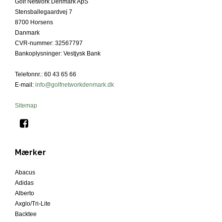
Golf Network Denmark ApS
Stensballegaardvej 7
8700 Horsens
Danmark
CVR-nummer
:
32567797
Bankoplysninger
:
Vestjysk Bank
Telefonnr.
:
60 43 65 66
E-mail
:
info@golfnetworkdenmark.dk
Sitemap
Mærker
Abacus
Adidas
Alberto
Axglo/Tri-Lite
Backtee