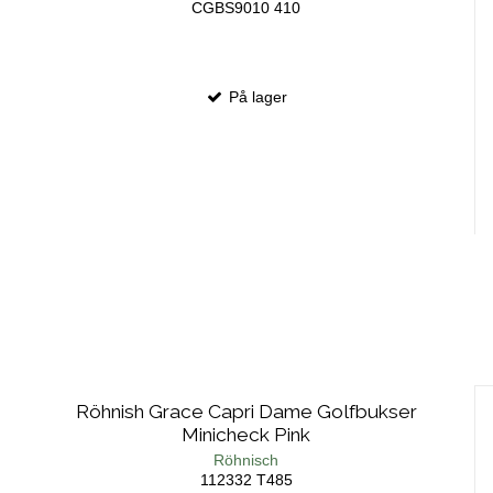
CGBS9010 410
På lager
Röhnish Grace Capri Dame Golfbukser
Minicheck Pink
Röhnisch
112332 T485