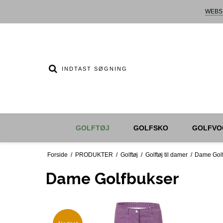
WEBS
GOLFTØJ
GOLFSKO
GOLFVO
Forside
/
PRODUKTER
/
Golftøj
/
Golftøj til damer
/
Dame Gol
Dame Golfbukser