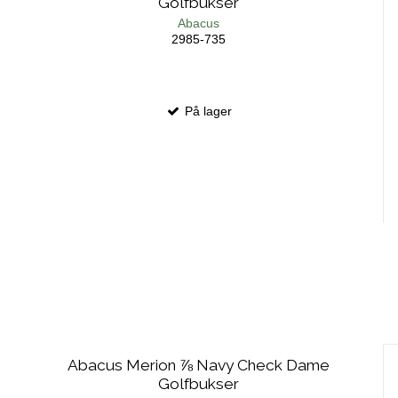
Golfbukser
Abacus
2985-735
På lager
Abacus Merion ⅞ Navy Check Dame
Golfbukser