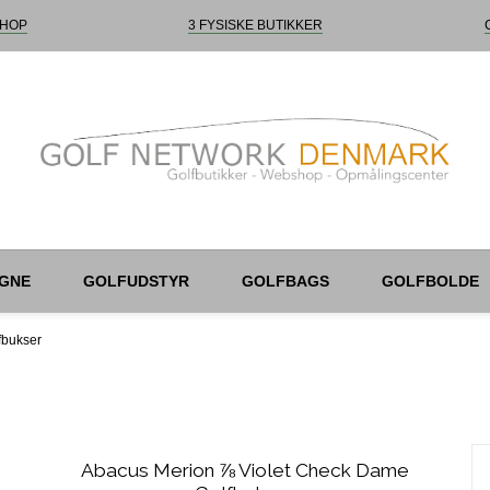
HOP
3 FYSISKE BUTIKKER
GNE
GOLFUDSTYR
GOLFBAGS
GOLFBOLDE
fbukser
Abacus Merion ⅞ Violet Check Dame