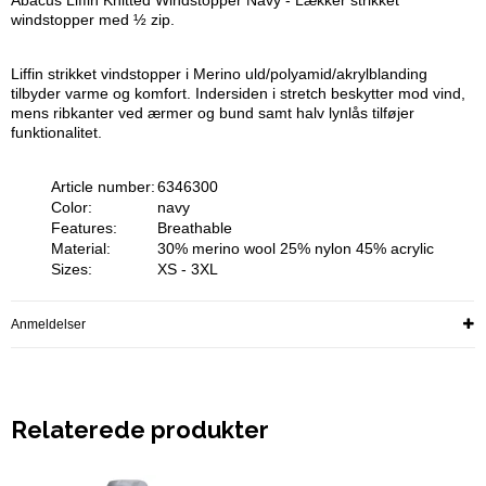
Abacus Liffin Knitted Windstopper Navy - Lækker strikket
windstopper med ½ zip.
Liffin strikket vindstopper i Merino uld/polyamid/akrylblanding
tilbyder varme og komfort. Indersiden i stretch beskytter mod vind,
mens ribkanter ved ærmer og bund samt halv lynlås tilføjer
funktionalitet.
Article number:
6346300
Color:
navy
Features:
Breathable
Material:
30% merino wool 25% nylon 45% acrylic
Sizes:
XS - 3XL
Anmeldelser
Relaterede produkter