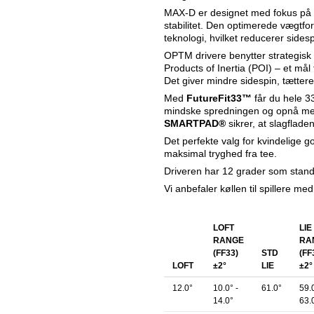
MAX-D er designet med fokus på ma
stabilitet. Den optimerede vægtfo
teknologi, hvilket reducerer side
OPTM drivere benytter strategisk
Products of Inertia (POI) – et mål
Det giver mindre sidespin, tætter
Med
FutureFit33™
får du hele 33 
mindske spredningen og opnå mere
SMARTPAD®
sikrer, at slagfladen 
Det perfekte valg for kvindelige gol
maksimal tryghed fra tee.
Driveren har 12 grader som standa
Vi anbefaler køllen til spillere me
LOFT
LIE
RANGE
RA
(FF33)
STD
(FF
LOFT
±2°
LIE
±2°
12.0°
10.0° -
61.0°
59.0
14.0°
63.