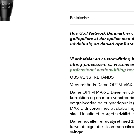
Beskrivelse
Hos Golf Network Denmark er c
golfspillere at der spilles med
udvikle sig og derved opnå stø
Vi anbefaler en custom-fitting 
fitting-processen, så vi sammen
professionel custom-fitting her
OBS VENSTREHÅNDS
Venstrehånds Dame OPTM MAX-D Dr
Dame OPTM MAX-D Driver er udviklet
korrektion og en mere venstreorie
vægtplacering og et tyngdepunkt 
MAX-D driveren med at skabe højer
slag. Resultatet er øget selvtillid 
Damemodellen er udstyret med 12° l
farvet design, der tilsammen sikr
svinget.