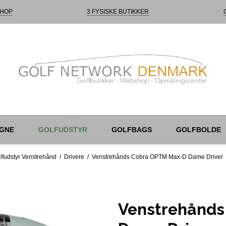
HOP
3 FYSISKE BUTIKKER
GNE
GOLFUDSTYR
GOLFBAGS
GOLFBOLDE
lfudstyr Venstrehånd
/
Drivere
/
Venstrehånds Cobra OPTM Max-D Dame Driver
Venstrehånd