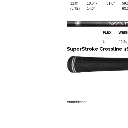
12.0°
10.0° -
61.0°
59.0
(LITE)
14.0°
63.
FLEX
WEIG
L
42.5g
SuperStroke Crossline 3
Anmeldelser