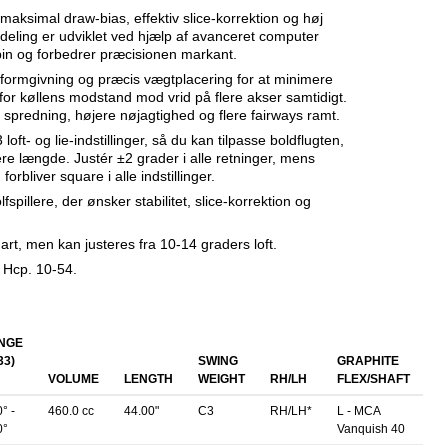
ksimal draw-bias, effektiv slice-korrektion og høj
rdeling er udviklet ved hjælp af avanceret computer
spin og forbedrer præcisionen markant.
 formgivning og præcis vægtplacering for at minimere
 for køllens modstand mod vrid på flere akser samtidigt.
e spredning, højere nøjagtighed og flere fairways ramt.
loft- og lie-indstillinger, så du kan tilpasse boldflugten,
 længde. Justér ±2 grader i alle retninger, mens
forbliver square i alle indstillinger.
fspillere, der ønsker stabilitet, slice-korrektion og
rt, men kan justeres fra 10-14 graders loft.
d Hcp. 10-54.
NGE
33)
SWING
GRAPHITE
VOLUME
LENGTH
WEIGHT
RH/LH
FLEX/SHAFT
° -
460.0 cc
44.00"
C3
RH/LH*
L - MCA
0°
Vanquish 40