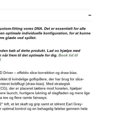
ustom-fitting vores DNA. Det er
essentielt for alle
 den optimale individuelle konfiguration,
for at kunne
rre glæde ved spillet.
inden køb af dette produkt.
Lad os hjælpe med
 når frem til det optimale for dig.
Book tid til
!
iver – effektiv slice-korrektion og draw-bias.
 til kvindelige golfspillere, der har brug for slice-
nteret boldflugt (draw-bias). Med strategisk
(CG), der er placeret tættere mod hoselen, hjælper
e launch, hurtigere lukning af slagfladen og mere lige
fra tee og flere ramte fairways.
oft, et let skaft og grip samt et stilrent Earl Grey-
er optimal kontrol og en behagelig følelse gennem hele