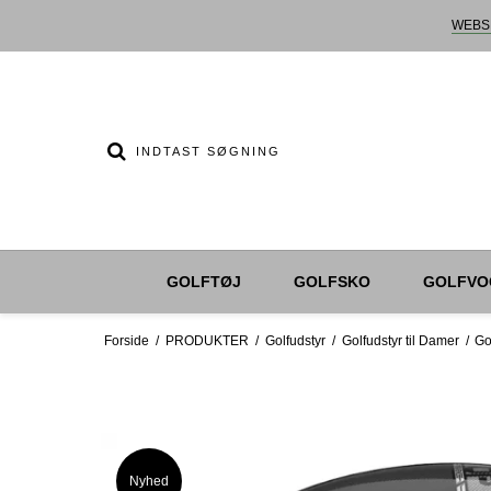
WEBS
GOLFTØJ
GOLFSKO
GOLFVO
Forside
/
PRODUKTER
/
Golfudstyr
/
Golfudstyr til Damer
/
Go
Nyhed