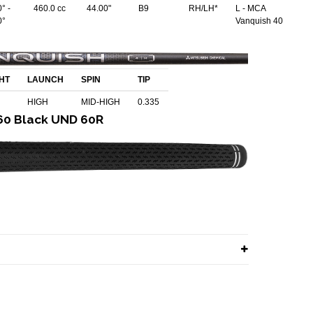
° -
460.0 cc
44.00"
B9
RH/LH*
L - MCA
0°
Vanquish 40
HT
LAUNCH
SPIN
TIP
HIGH
MID-HIGH
0.335
60 Black UND 60R