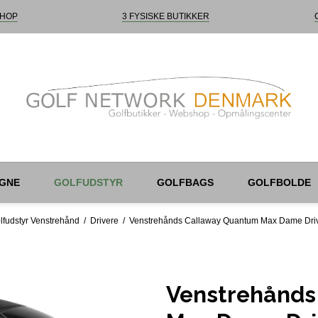
HOP
3 FYSISKE BUTIKKER
GNE
GOLFUDSTYR
GOLFBAGS
GOLFBOLDE
lfudstyr Venstrehånd
/
Drivere
/
Venstrehånds Callaway Quantum Max Dame Dri
Venstrehånds