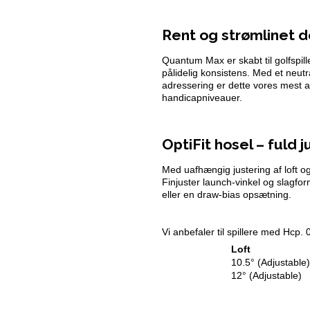
Rent og strømlinet d
Quantum Max er skabt til golfspill
pålidelig konsistens. Med et neutr
adressering er dette vores mest als
handicapniveauer.
OptiFit hosel – fuld 
Med uafhængig justering af loft og l
Finjuster launch-vinkel og slagfo
eller en draw-bias opsætning.
Vi anbefaler til spillere med Hcp. 
Loft
10.5° (Adjustable)
12° (Adjustable)