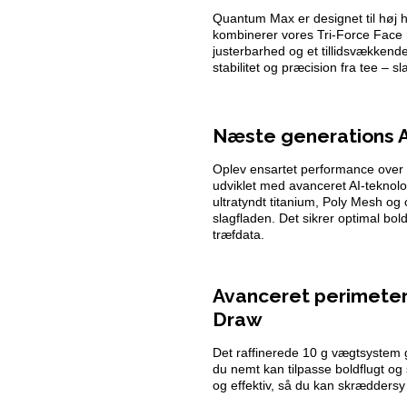
Quantum Max er designet til høj h
kombinerer vores Tri-Force Face 
justerbarhed og et tillidsvækkend
stabilitet og præcision fra tee – sl
Næste generations A
Oplev ensartet performance over he
udviklet med avanceret AI-teknolo
ultratyndt titanium, Poly Mesh og 
slagfladen. Det sikrer optimal bol
træfdata.
Avanceret perimeter
Draw
Det raffinerede 10 g vægtsystem g
du nemt kan tilpasse boldflugt og
og effektiv, så du kan skræddersy 