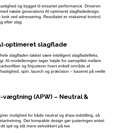
astighed og bygget til ensartet performance. Driveren
med næste generations AI-optimeret slagfladedesign,
e look ved adressering. Resultatet er maksimal kontrol,
ag efter slag.
I-optimeret slagflade
le slagfladen takket være intelligent slagfladefleks,
gi. AI-modelleringen tager højde for samspillet mellem
carbonfiber og finjusterer hvert enkelt område af
dhastighed, spin, launch og præcision – baseret på reelle
-vægtning (APW) – Neutral &
iver mulighed for både neutral og draw-indstilling, så
 startretning. Det kompakte design gør justeringen enkel
dit spil og stå mere selvsikkert på tee.