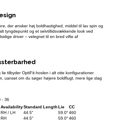
esign
ere, der ønsker høj boldhastighed, middel til lav spin og
alt tyngdepunkt og et selvtillidsvækkende look ved
idige driver – velegnet til en bred vifte af
justerbarhed
ie tilbyder OptiFit-hoslen i alt otte konfigurationer.
rm, uanset om du søger højere boldflugt, mere lige slag
0 - 36
Availability
Standard Length
Lie
CC
RH / LH
44.5"
59.0°
460
RH
44.5"
59.0°
460