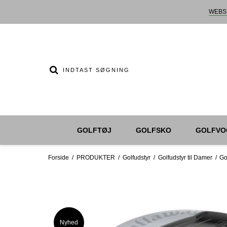
WEBS
GOLFTØJ
GOLFSKO
GOLFVO
Forside
/
PRODUKTER
/
Golfudstyr
/
Golfudstyr til Damer
/
Go
Nyhed