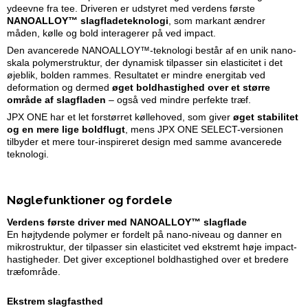
ydeevne fra tee. Driveren er udstyret med verdens første
NANOALLOY™ slagfladeteknologi
, som markant ændrer
måden, kølle og bold interagerer på ved impact.
Den avancerede NANOALLOY™-teknologi består af en unik nano-
skala polymerstruktur, der dynamisk tilpasser sin elasticitet i det
øjeblik, bolden rammes. Resultatet er mindre energitab ved
deformation og dermed
øget boldhastighed over et større
område af slagfladen
– også ved mindre perfekte træf.
JPX ONE har et let forstørret køllehoved, som giver
øget stabilitet
og en mere lige boldflugt
, mens JPX ONE SELECT-versionen
tilbyder et mere tour-inspireret design med samme avancerede
teknologi.
Nøglefunktioner og fordele
Verdens første driver med NANOALLOY™ slagflade
En højtydende polymer er fordelt på nano-niveau og danner en
mikrostruktur, der tilpasser sin elasticitet ved ekstremt høje impact-
hastigheder. Det giver exceptionel boldhastighed over et bredere
træfområde.
Ekstrem slagfasthed