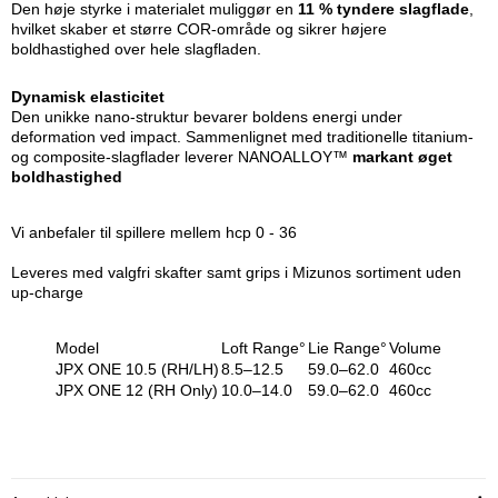
Den høje styrke i materialet muliggør en
11 % tyndere slagflade
,
hvilket skaber et større COR-område og sikrer højere
boldhastighed over hele slagfladen.
Dynamisk elasticitet
Den unikke nano-struktur bevarer boldens energi under
deformation ved impact. Sammenlignet med traditionelle titanium-
og composite-slagflader leverer NANOALLOY™
markant øget
boldhastighed
Vi anbefaler til spillere mellem hcp 0 - 36
Leveres med valgfri skafter samt grips i Mizunos sortiment uden
up-charge
Model
Loft Range°
Lie Range°
Volume
JPX ONE 10.5 (RH/LH)
8.5–12.5
59.0–62.0
460cc
JPX ONE 12 (RH Only)
10.0–14.0
59.0–62.0
460cc